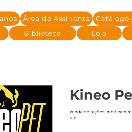
lanos
Área da Assinante
Catálogo
Biblioteca
Loja
Kineo Pe
Venda de rações, medicamento
pet