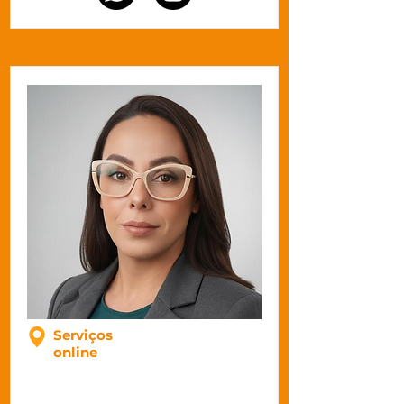
Progressiva (sem formol)

Hidratação 

Soltura de cachos e finalização

tratamento capilar couro 
cabeludo inflamado ou com 
caspas e coloração
Serviços
online