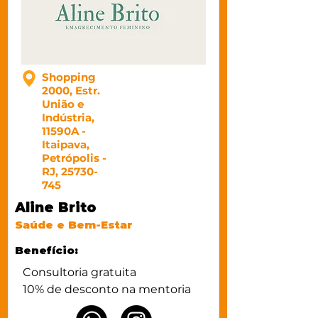
Shopping
2000, Estr.
União e
Indústria,
11590A -
Itaipava,
Petrópolis -
RJ,
25730-
745
Aline Brito
Saúde e Bem-Estar
Benefício:
Consultoria gratuita

10% de desconto na mentoria