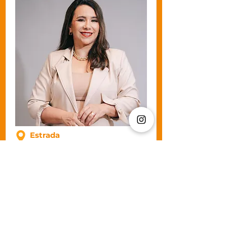
Estrada
União
Indústria,
9153 - Sala
204 -
Tangará -
Granja
Brasil,
Petrópolis -
RJ,
25740-