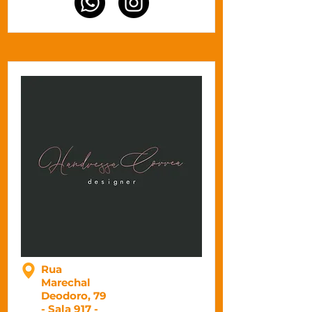
Rua
Marechal
Deodoro, 79
- Sala 917 -