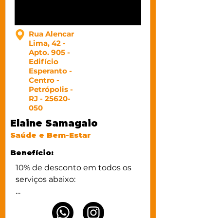
Rua Alencar
Lima, 42 -
Apto. 905 -
Edifício
Esperanto -
Centro -
Petrópolis -
RJ -
25620-
050
Elaine Samagaio
Saúde e Bem-Estar
Benefício:
10% de desconto em todos os 
serviços abaixo:

Luzes 

Corte+escova
