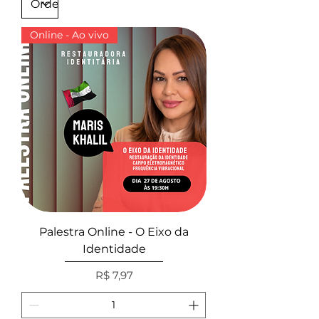
Online - Ao vivo
Palestra Online - O Eixo da
Identidade
Preço
R$ 7,97