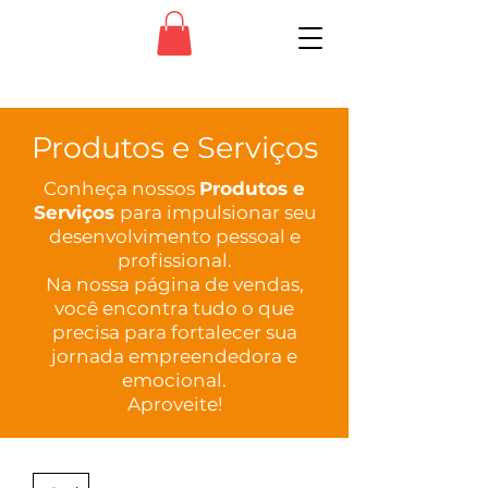
Produtos e Serviços
Conheça nossos
Produtos e
Serviços
para impulsionar seu
desenvolvimento pessoal e
profissional.
Na nossa página de vendas,
você encontra tudo o que
precisa para fortalecer sua
jornada empreendedora e
emocional.
Aproveite!