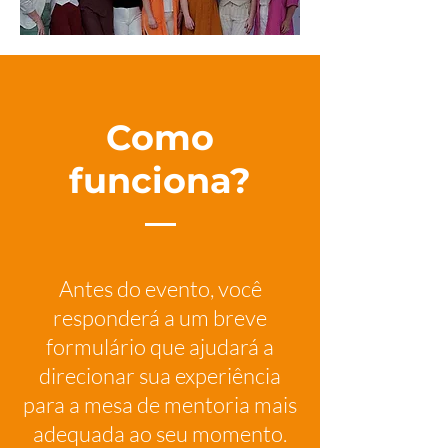
Como
funciona?
Antes do evento, você
responderá a um breve
formulário que ajudará a
direcionar sua experiência
para a mesa de mentoria mais
adequada ao seu momento.