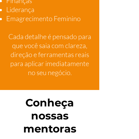
Finanças
Liderança
Emagrecimento Feminino
Cada detalhe é pensado para
que você saia com clareza,
direção e ferramentas reais
para aplicar imediatamente
no seu negócio.
Conheça
nossas
mentoras