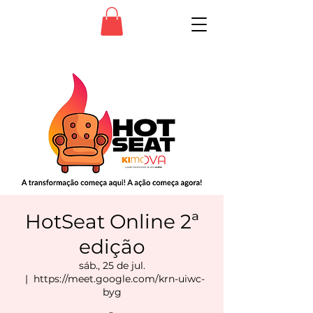
HotSeat Online 2ª
edição
sáb., 25 de jul.
  |  
https://meet.google.com/krn-uiwc-
byg