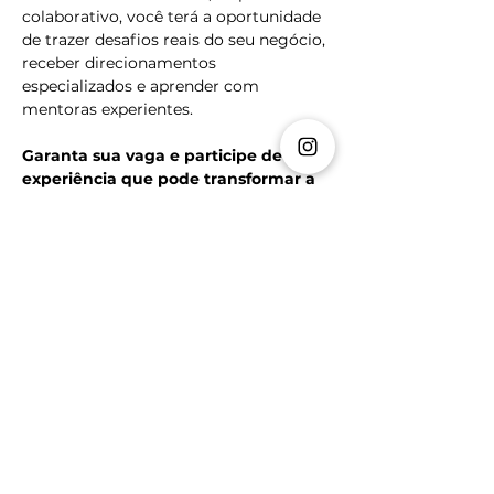
colaborativo, você terá a oportunidade 
de trazer desafios reais do seu negócio, 
receber direcionamentos 
especializados e aprender com 
mentoras experientes.
Garanta sua vaga e participe de uma 
experiência que pode transformar a 
forma como você conduz o seu 
negócio.
Ingressos
Vendas encerradas
Tipo de ingresso
Ingresso Online Ao Vivo
Mais informações