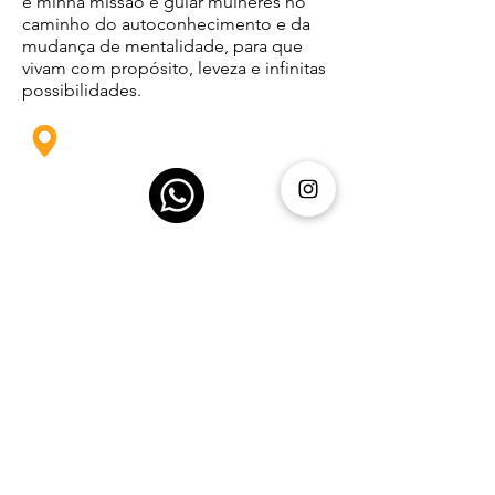
e minha missão é guiar mulheres no
caminho do autoconhecimento e da
mudança de mentalidade, para que
vivam com propósito, leveza e infinitas
possibilidades.
Monaliza Gaioffato
Previous
Next
"Feliz aquela que acreditou que o
Senhor iria cumprir Suas promessas a