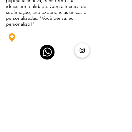
papelaria criativa, transformo suas
ideias em realidade. Com a técnica de
sublimação, crio experiências únicas e
personalizadas. "Você pensa, eu
personalizo!"
Studio Enila Mendes
Previous
Next
"Feliz aquela que acreditou que o
Senhor iria cumprir Suas promessas a