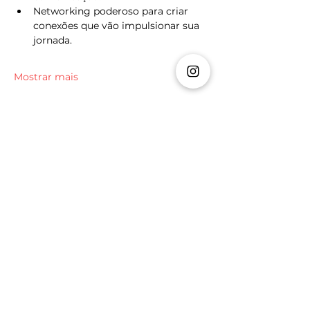
Networking poderoso para criar 
conexões que vão impulsionar sua 
jornada.
Mostrar mais
Ingressos
Vendas encerradas
Tipo de ingresso
Lote 1
Mais informações
Preço
R$ 97,00
+ R$ 2,43 de taxa de serviço de ingresso