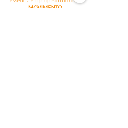
essência e o propósito do nosso
MOVIMENTO
.
E foi assim que o nome
KIMOVA
surgiu — cheio de significado,
propósito e identidade.
Curiosamente, a inspiração veio
de um grupo no WhatsApp criado
justamente para debater o novo
nome da empresa. Ao observar o
nome do grupo, percebemos que
ele unia as iniciais de quem fazia
parte daquele momento tão
importante: **(Ki)**ssila, **
(Mo)**na, **(V)**anessa e
**S(a)**ra.
Na época, Kissila e Vanessa se